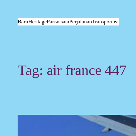
Skip
to
content
Baru
Heritage
Pariwisata
Perjalanan
Transportasi
Tag:
air france 447