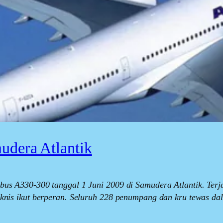
udera Atlantik
rbus A330-300 tanggal 1 Juni 2009 di Samudera Atlantik. Terj
teknis ikut berperan. Seluruh 228 penumpang dan kru tewas da