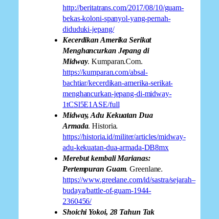
http://beritatrans.com/2017/08/10/guam-
bekas-koloni-spanyol-yang-pernah-
diduduki-jepang/
Kecerdikan Amerika Serikat
Menghancurkan Jepang di
Midway
. Kumparan.Com.
https://kumparan.com/absal-
bachtiar/kecerdikan-amerika-serikat-
menghancurkan-jepang-di-midway-
1tCSl5E1ASE/full
Midway, Adu Kekuatan Dua
Armada
. Historia.
https://historia.id/militer/articles/midway-
adu-kekuatan-dua-armada-DB8mx
Merebut kembali Marianas:
Pertempuran Guam
. Greenlane.
https://www.greelane.com/id/sastra/sejarah–
budaya/battle-of-guam-1944-
2360456/
Shoichi Yokoi, 28 Tahun Tak