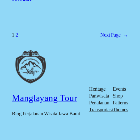
1
2
Next Page
→
Heritage
Events
Manglayang Tour
Pariwisata
Shop
Perjalanan
Patterns
Transportasi
Themes
Blog Perjalanan Wisata Jawa Barat